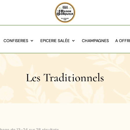
CONFISERIES
EPICERIE SALÉE
CHAMPAGNES
A OFFR
Les Traditionnels
Trié
chage de 13–24 sur 28 résultats