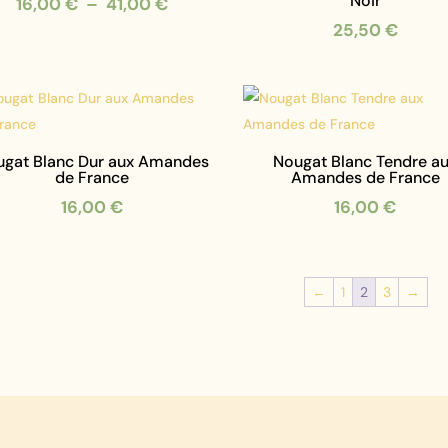
Noir
Plage
16,00
€
–
41,00
€
de
25,50
€
prix :
16,00 €
à
41,00 €
gat Blanc Dur aux Amandes
Nougat Blanc Tendre a
de France
Amandes de France
16,00
€
16,00
€
←
1
2
3
→