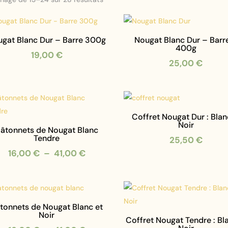
du
plus
récent
gat Blanc Dur – Barre 300g
Nougat Blanc Dur – Barr
au
400g
19,00
€
plus
25,00
€
ancien
Coffret Nougat Dur : Bla
Noir
âtonnets de Nougat Blanc
Tendre
25,50
€
Plage
16,00
€
–
41,00
€
de
prix :
16,00 €
à
tonnets de Nougat Blanc et
Noir
41,00 €
Coffret Nougat Tendre : Bl