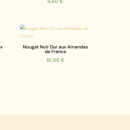
6,60
€
ux
Nougat Noir Dur aux Amandes
de France
16,00
€