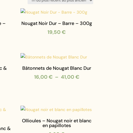
e –
Nougat Noir Dur – Barre – 300g
19,50
€
nc &
Bâtonnets de Nougat Blanc Dur
Plage
16,00
€
–
41,00
€
de
prix :
16,00 €
à
41,00 €
Ollioules – Nougat noir et blanc
en papillotes
anc &