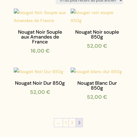
plus
récent
au
plus
ancien
Nougat Noir Souple
Nougat Noir souple
aux Amandes de
850g
France
52,00
€
16,00
€
Nougat Noir Dur 850g
Nougat Blanc Dur
850g
52,00
€
52,00
€
←
1
2
3