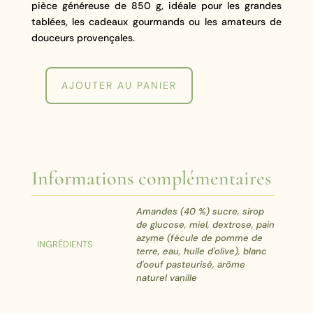
pièce généreuse de 850 g, idéale pour les grandes
tablées, les cadeaux gourmands ou les amateurs de
douceurs provençales.
AJOUTER AU PANIER
quantité
de
Nougat
Blanc
Tendre
Informations complémentaires
850g
Amandes (40 %) sucre, sirop
de glucose, miel, dextrose, pain
azyme (fécule de pomme de
INGRÉDIENTS
terre, eau, huile d'olive), blanc
d'oeuf pasteurisé, arôme
naturel vanille