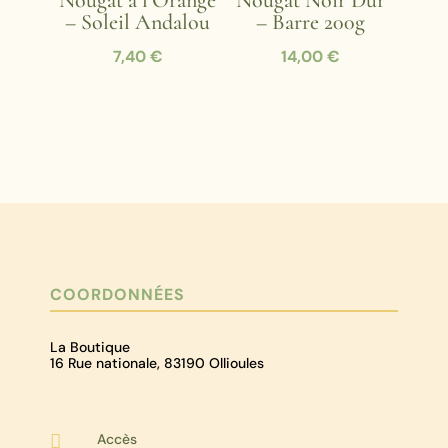
Nougat à l’Orange
Nougat Noir Dur
à
– Soleil Andalou
– Barre 200g
75,00 €
7,40
€
14,00
€
COORDONNÉES
La Boutique
16 Rue nationale, 83190 Ollioules
Accès
