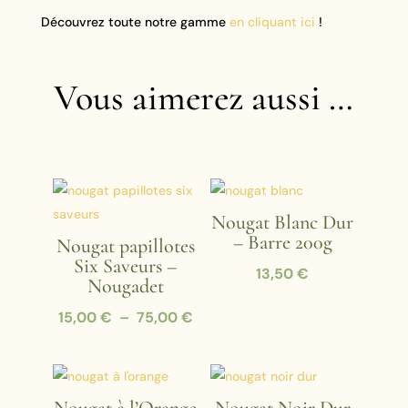
Découvrez toute notre gamme
en cliquant ici
!
Vous aimerez aussi …
Produits similaires
Nougat Blanc Dur
– Barre 200g
Nougat papillotes
Six Saveurs –
13,50
€
Nougadet
Plage
15,00
€
–
75,00
€
de
prix :
15,00 €