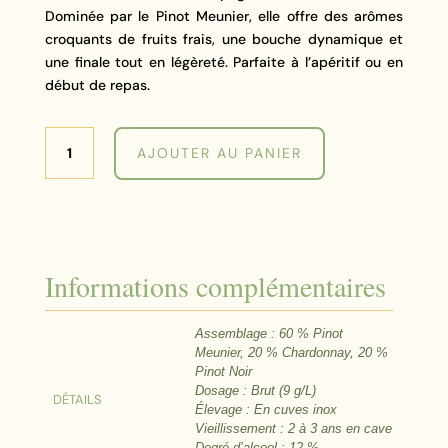
Dominée par le Pinot Meunier, elle offre des arômes
croquants de fruits frais, une bouche dynamique et
une finale tout en légèreté. Parfaite à l’apéritif ou en
début de repas.
quantité
AJOUTER AU PANIER
de
Cuvée
Sélection
Brut
-
Louis
Informations complémentaires
Casters
Assemblage : 60 % Pinot
Meunier, 20 % Chardonnay, 20 %
Pinot Noir
Dosage : Brut (9 g/L)
DÉTAILS
Élevage : En cuves inox
Vieillissement : 2 à 3 ans en cave
Degré d’alcool : 12 %