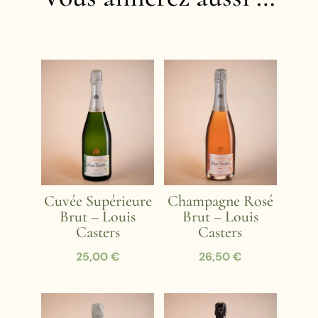
Produits similaires
Cuvée Supérieure
Champagne Rosé
Brut – Louis
Brut – Louis
Casters
Casters
25,00
€
26,50
€