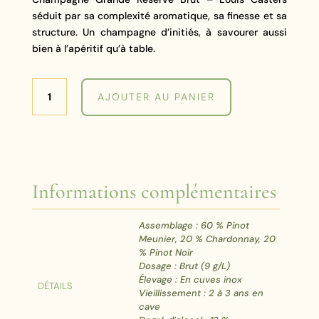
séduit par sa complexité aromatique, sa finesse et sa
structure. Un champagne d’initiés, à savourer aussi
bien à l’apéritif qu’à table.
quantité
AJOUTER AU PANIER
de
Cuvée
Grande
Réserve
Brut
-
Informations complémentaires
Louis
Casters
Assemblage : 60 % Pinot
Meunier, 20 % Chardonnay, 20
% Pinot Noir
Dosage : Brut (9 g/L)
Élevage : En cuves inox
DÉTAILS
Vieillissement : 2 à 3 ans en
cave