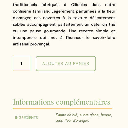
traditionnels fabriqués à Ollioules dans notre
confiserie familiale. Légèrement parfumées à la fleur
d’oranger, ces navettes à la texture délicatement
sablée accompagnent parfaitement un café, un thé
ou une pause gourmande. Une recette simple et
intemporelle qui met à l’honneur le savoir-faire
artisanal provençal.
quantité
AJOUTER AU PANIER
de
Navettes
artisanales
à
la
fleur
Informations complémentaires
d'oranger
Farine de blé, sucre glace, beurre,
INGRÉDIENTS
œuf, fleur d’oranger.