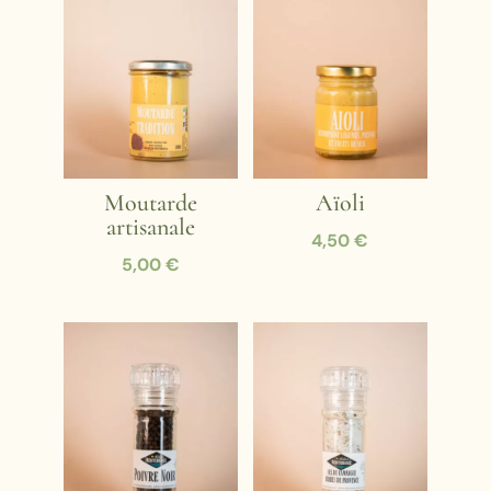
Moutarde
Aïoli
artisanale
4,50
€
5,00
€