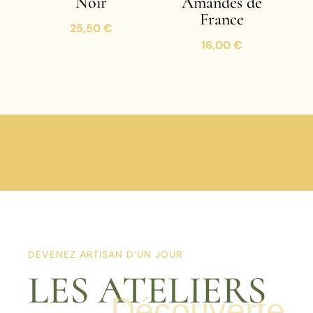
Noir
Amandes de
France
25,50
€
16,00
€
DEVENEZ ARTISAN D’UN JOUR
LES ATELIERS
Découverte